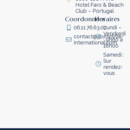
Hotel Faro & Beach
Club – Portugal
Coordonnées
Horaires
06.11.76.63.07
Lundi –
Vendredi
contact@domidylle-
: 9h00 à
international.com
18h00
Samedi :
Sur
rendez-
vous