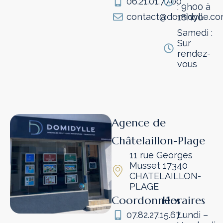
06.21.01.77.00
: 9h00 à
contact@domidylle.c
18h00
Samedi :
Sur
rendez-
vous
Agence de
Châtelaillon-Plage
11 rue Georges
Musset 17340
CHATELAILLON-
PLAGE
Coordonnées
Horaires
07.82.27.15.67
Lundi –