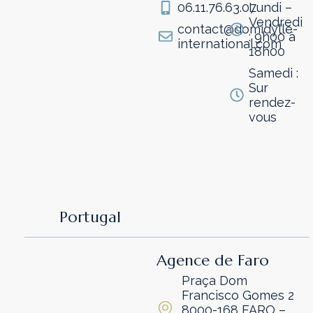
06.11.76.63.07
Lundi –
Vendredi
contact@domidylle-
: 9h00 à
international.com
18h00
Samedi :
Sur
rendez-
vous
Portugal
Agence de Faro
Praça Dom
Francisco Gomes 2
8000-168 FARO –