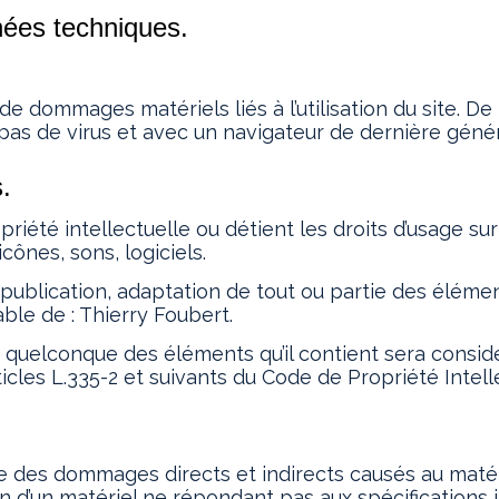
nnées techniques.
 dommages matériels liés à l’utilisation du site. De p
 pas de virus et avec un navigateur de dernière géné
s.
riété intellectuelle ou détient les droits d’usage sur
ônes, sons, logiciels.
 publication, adaptation de tout ou partie des élémen
lable de : Thierry Foubert.
un quelconque des éléments qu’il contient sera cons
cles L.335-2 et suivants du Code de Propriété Intelle
es dommages directs et indirects causés au matériel d
on d’un matériel ne répondant pas aux spécifications i