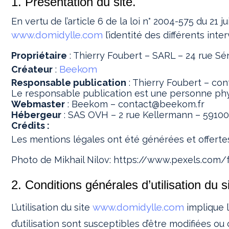
1. Présentation du site.
En vertu de l’article 6 de la loi n° 2004-575 du 21 
www.domidylle.com
l’identité des différents inte
Propriétaire
: Thierry Foubert – SARL – 24 rue 
Beekom
Créateur
:
Responsable publication
: Thierry Foubert – co
Le responsable publication est une personne ph
Webmaster
: Beekom – contact@beekom.fr
Hébergeur
: SAS OVH – 2 rue Kellermann – 59100
Crédits :
Les mentions légales ont été générées et offert
Photo de Mikhail Nilov: https://www.pexels.com
2. Conditions générales d’utilisation du 
www.domidylle.com
L’utilisation du site
implique l
d’utilisation sont susceptibles d’être modifiées o