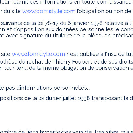
isateur fournit ces informations en toute connaissanc
www.domidylle.com
ur du site
l’obligation ou non de 
vants de la loi 78-17 du 6 janvier 1978 relative à l’i
cation et d’opposition aux données personnelles le co
é avec signature du titulaire de la pièce, en précisan
www.domidylle.com
 site
n’est publiée à l’insu de l
pothèse du rachat de Thierry Foubert et de ses droits
son tour tenu de la même obligation de conservation e
lle pas d’informations personnelles. .
itions de la loi du 1er juillet 1998 transposant la d
ombre de liens hypertextes vers d’autres sites, mis e