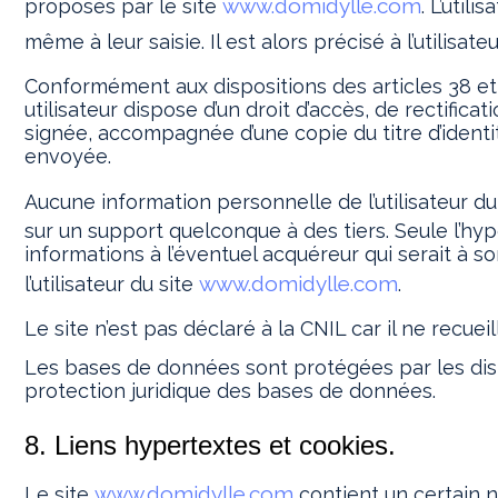
www.domidylle.com
proposés par le site
. L’util
même à leur saisie. Il est alors précisé à l’utilisate
Conformément aux dispositions des articles 38 et sui
utilisateur dispose d’un droit d’accès, de rectifi
signée, accompagnée d’une copie du titre d’identit
envoyée.
Aucune information personnelle de l’utilisateur du
sur un support quelconque à des tiers. Seule l’hy
informations à l’éventuel acquéreur qui serait à 
www.domidylle.com
l’utilisateur du site
.
Le site n’est pas déclaré à la CNIL car il ne recuei
Les bases de données sont protégées par les dispos
protection juridique des bases de données.
8. Liens hypertextes et cookies.
www.domidylle.com
Le site
contient un certain n